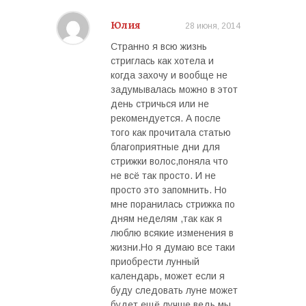
Юлия
28 июня, 2014
Странно я всю жизнь
стриглась как хотела и
когда захочу и вообще не
задумывалась можно в этот
день стричься или не
рекомендуется. А после
того как прочитала статью
благоприятные дни для
стрижки волос,поняла что
не всё так просто. И не
просто это запомнить. Но
мне поранилась стрижка по
дням неделям ,так как я
люблю всякие изменения в
жизни.Но я думаю все таки
приобрести лунный
календарь, может если я
буду следовать луне может
будет ещё лучше,ведь мы