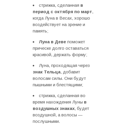
стрижка, сделанная
в
период с октября по март
,
когда Луна в Весах, хорошо
воздействует на зрение и
память;
Луна в Деве
поможет
прическе долго оставаться
красивой, держать форму;
Луна, проходящая через
знак Тельца
, добавит
волосам силы. Они будут
пышными и блестящими;
стрижка, сделанная во
время нахождения Луны
в
воздушных знаках
, будет
воздушной, а волосы —
послушными.