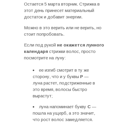
Остается 5 марта вторник. Стрижка в
этот день принесет материальный
достаток и добавит энергии.
Можно в это верить или не верить, но
стоит попробовать.
Если под рукой
не окажется лунного
календаря
стрижки волос, просто
посмотрите на луну:
ее изгиб смотрит в ту же
сторону, что и у буквы
Р
—
луна растет, подстриженные в
это время, волосы быстро
вырастут;
луна напоминает букву
С
—
пошла на ущерб, а это значит,
что рост волос замедляется.