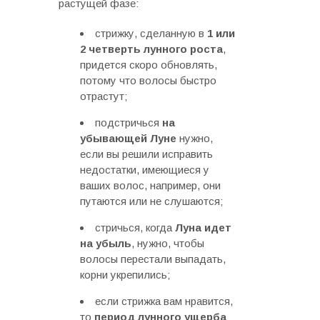
растущей фазе:
стрижку, сделанную в
1 или
2 четверть лунного роста
,
придется скоро обновлять,
потому что волосы быстро
отрастут;
подстричься
на
убывающей Луне
нужно,
если вы решили исправить
недостатки, имеющиеся у
ваших волос, например, они
путаются или не слушаются;
стричься, когда
Луна идет
на убыль
, нужно, чтобы
волосы перестали выпадать,
корни укрепились;
если стрижка вам нравится,
то
период лунного ущерба