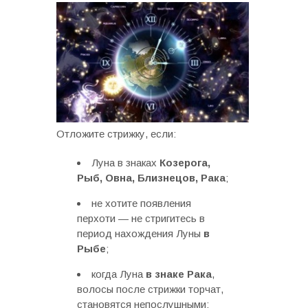
Отложите стрижку, если:
Луна в знаках
Козерога,
Рыб, Овна, Близнецов, Рака
;
не хотите появления
перхоти — не стригитесь в
период нахождения Луны
в
Рыбе
;
когда Луна
в знаке Рака
,
волосы после стрижки торчат,
становятся непослушными;