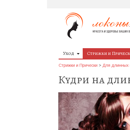
Уход
Стрижки и Причес
Стрижки и Прически
>
Для длинных 
Кудри на дл