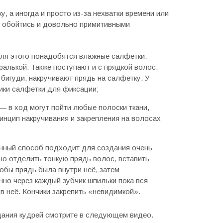
, а иногда и просто из-за нехватки времени или
 обойтись и довольно примитивными
я этого понадобятся влажные салфетки.
ралькой. Также поступают и с прядкой волос.
 бигуди, накручивают прядь на салфетку. У
ики салфетки для фиксации;
— в ход могут пойти любые полоски ткани,
ринцип накручивания и закрепления на волосах
ный способ подходит для создания очень
о отделить тонкую прядь волос, вставить
тобы прядь была внутри неё, затем
но через каждый зубчик шпильки пока вся
в неё. Кончики закрепить «невидимкой».
ания кудрей смотрите в следующем видео.