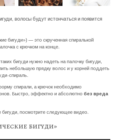
игуди, волосы будут истончаться и появится
кие бигуди») — это скрученная спиралькой
палочка с крючком на конце.
аких бигуди нужно надеть на палочку бигуди,
лить небольшую прядку волос и у корней поддеть
гуди-спираль.
форму спирали, а крючок необходимо
онов. Быстро, эффектно и абсолютно
без вреда
ие бигуди, посмотрите следующее видео.
ические бигуди»