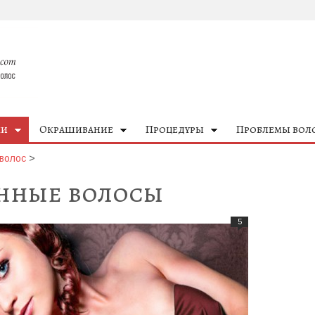
ки
Окрашивание
Процедуры
Проблемы вол
волос
>
инные волосы
5