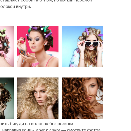
олокой внутри.
пить бигуди на волосах без резинки —
, направив концы друг к другу — смотрите фотоа.