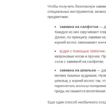
Чтобы получить безопасную завивку
специальных инструментов, можно
предметами:
завивка на салфетки
— дл
Каждую из них скручивают спи
Далее, по принципу завивки на
корней волос завязывают конч
кудри с помощью тряпочек
капроновые носки и прочее. П
схож с завивкой на салфетки;
завивка на шпильки
— дан
мелких пышных кудряшек. Нужн
шпильку у корней волос так, ч
переплетать волосы поперемен
прядь не окажется вплетённая 
Еще один способ необычного созд