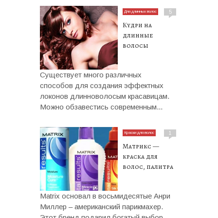
Для длинных волос
5
Кудри на
длинные
волосы
Существует много различных
способов для создания эффектных
локонов длинноволосым красавицам.
Можно обзавестись современным...
Краски для волос
1
Матрикс —
краска для
волос, палитра
Matrix основал в восьмидесятые Анри
Миллер – американский парикмахер.
Этот бренд подарил богатый выбор