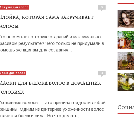
Для укладки волос
6
Плойка, которая сама закручивает
волосы
Кто не мечтает о толике стараний и максимально
красивом результате? Чего только не придумали в
помощь женщинам для создания...
Маски для волос
3
Маски для блеска волос в домашних
условиях
Ухоженные волосы — это причина гордости любой
Социа
женщины. Одним из критериев ухоженности волос
является блеск и сила. Но что делать,...