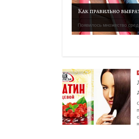
Появилось множество средс
н