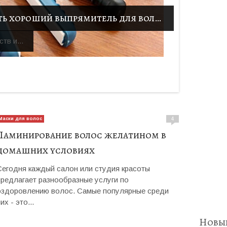
Как правильно выбрать хороший выпрямитель для волос
тв и...
Маски для волос
4
Ламинирование волос желатином в
домашних условиях
Сегодня каждый салон или студия красоты
предлагает разнообразные услуги по
оздоровлению волос. Самые популярные среди
их - это...
Новые