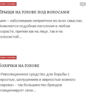
Кожа головы
2
Прыщи на голове под волосами
Акне – заболевание неприятное во всех смыслах.
Появляется подобная патология в любом
озрасте, причем как на лице, так и на
волосистой...
Кожа головы
Болячки на голове
«Революционное средство для борьбы с
перхотью, шелушением и жирностью кожного
покрова» - так большинство брендов
позиционирует свои...