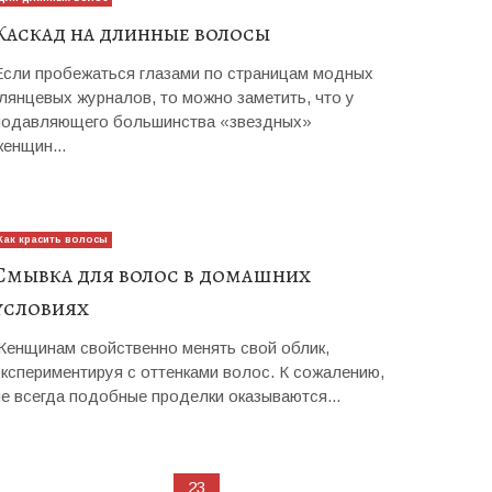
Каскад на длинные волосы
Если пробежаться глазами по страницам модных
глянцевых журналов, то можно заметить, что у
подавляющего большинства «звездных»
женщин...
Как красить волосы
Смывка для волос в домашних
условиях
Женщинам свойственно менять свой облик,
экспериментируя с оттенками волос. К сожалению,
не всегда подобные проделки оказываются...
23