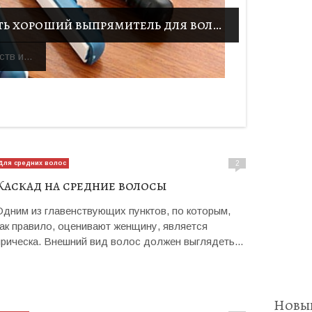
Как правильно выбрать хороший выпрямитель для волос
тв и...
Для средних волос
2
Каскад на средние волосы
Одним из главенствующих пунктов, по которым,
как правило, оценивают женщину, является
прическа. Внешний вид волос должен выглядеть...
Новые