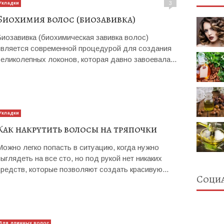
Укладки
3
Биохимия волос (биозавивка)
Биозавивка (биохимическая завивка волос)
является современной процедурой для создания
великолепных локонов, которая давно завоевала...
Укладки
Как накрутить волосы на тряпочки
Можно легко попасть в ситуацию, когда нужно
выглядеть на все сто, но под рукой нет никаких
средств, которые позволяют создать красивую...
Социа
Для длинных волос